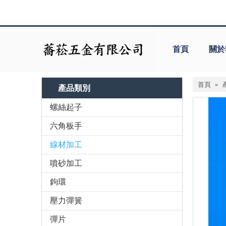
首頁
關於
首頁
»
產品類別
螺絲起子
六角板手
線材加工
噴砂加工
鉤環
壓力彈簧
彈片