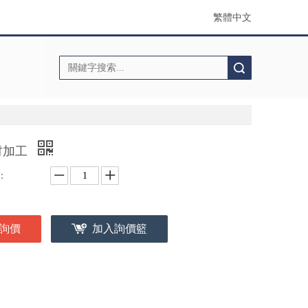
繁體中文
搜索
材加工
：
詢價
加入詢價籃