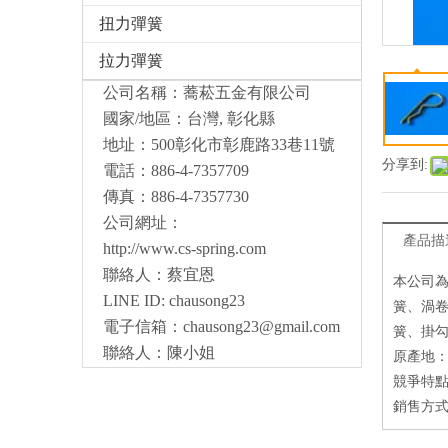
扭力彈簧
拉力彈簧
公司名稱：蕎菘五金有限公司
國家/地區：台灣, 彰化縣
地址：500彰化市彰鹿路33巷11號
分享到:
電話：886-4-7357709
傳真：886-4-7357730
公司網址：
產品描
http://www.cs-spring.com
聯絡人：蔡宜恩
本公司為
LINE ID: chausong23
簧、渦卷
電子信箱：
chausong23@gmail.com
簧、掛勾
聯絡人：陳小姐
原產地
競爭特點
銷售方式：