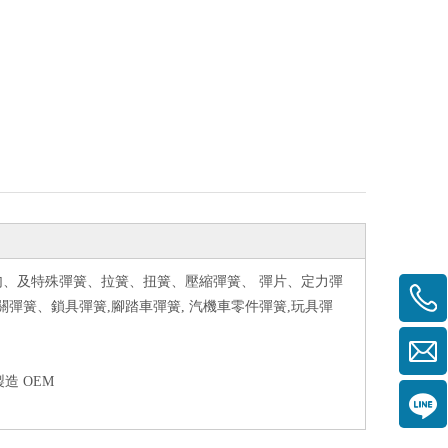
勾、及特殊彈簧、拉簧、扭簧、壓縮彈簧、 彈片、定力彈
彈簧、鎖具彈簧,腳踏車彈簧, 汽機車零件彈簧,玩具彈
造 OEM