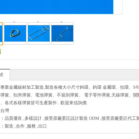
述
專業金屬線材加工製造,製造各種大小尺寸鉤環、鈎環 金屬環、扣環、S
彈簧、扣夾彈簧、電池彈簧、不規則彈簧、 電子零件彈簧,天線彈簧、開關
、各式各樣彈簧皆可生產製作.. 歡迎來信詢價.
：台灣
：品質優良 ,多樣設計 ,接受原廠委託設計製造 ODM ,接受原廠委託代工製
製造 ,合作 ,服務 ,出口