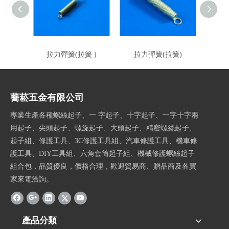
拉力彈簧(拉簧 )
拉力彈簧(拉簧)
拉
蕎菘五金有限公司
專業生產各種螺絲起子、一 字起子、十字起子、一字十字兩
用起子、尖頭起子、螺旋起子、大頭起子、精密螺絲起子、
起子組、修護工具、3C修護工具組、汽車修護工具、機車修
護工具、DIY工具組、六角套筒起子組、機械修護螺絲起子
組合包，品質優良，價格合理，歡迎貿易商、贈品商及各買
家來電洽詢。
產品分類