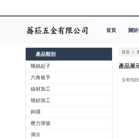
首頁
關於
首頁
»
產品類別
產品展
螺絲起子
六角板手
沒有找到
«
線材加工
噴砂加工
鉤環
壓力彈簧
彈片