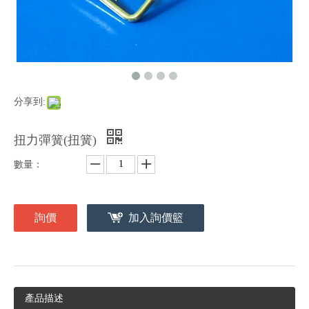
分享到:
扭力彈簧(扭簧)
數量：
詢價
加入詢價籃
產品描述