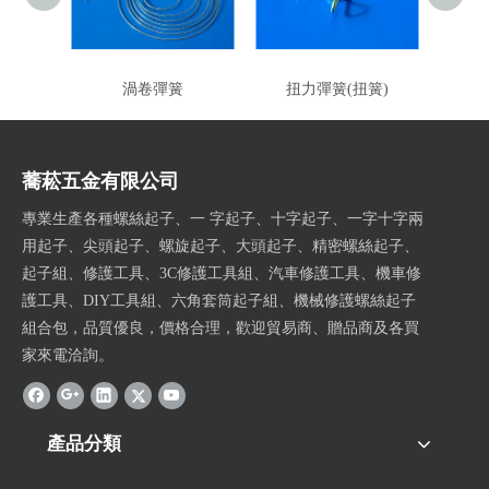
渦卷彈簧
扭力彈簧(扭簧)
扭
蕎菘五金有限公司
專業生產各種螺絲起子、一 字起子、十字起子、一字十字兩
用起子、尖頭起子、螺旋起子、大頭起子、精密螺絲起子、
起子組、修護工具、3C修護工具組、汽車修護工具、機車修
護工具、DIY工具組、六角套筒起子組、機械修護螺絲起子
組合包，品質優良，價格合理，歡迎貿易商、贈品商及各買
家來電洽詢。
產品分類