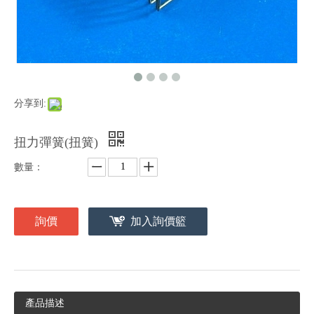
分享到:
扭力彈簧(扭簧)
數量：
詢價
加入詢價籃
產品描述