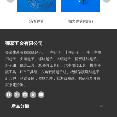
渦卷彈簧
扭力彈簧(扭簧)
扭
蕎菘五金有限公司
專業生產各種螺絲起子、一 字起子、十字起子、一字十字兩
用起子、尖頭起子、螺旋起子、大頭起子、精密螺絲起子、
起子組、修護工具、3C修護工具組、汽車修護工具、機車修
護工具、DIY工具組、六角套筒起子組、機械修護螺絲起子
組合包，品質優良，價格合理，歡迎貿易商、贈品商及各買
家來電洽詢。
產品分類