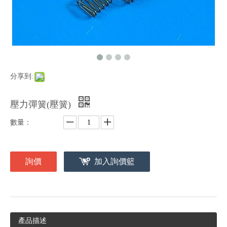
分享到:
壓力彈簧(壓簧)
數量：
詢價
加入詢價籃
產品描述