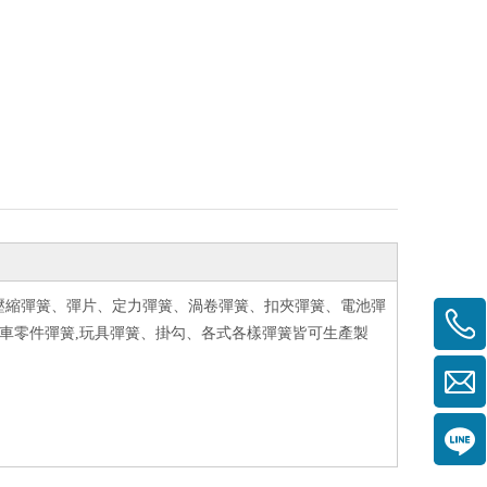
壓縮彈簧、彈片、定力彈簧、渦卷彈簧、扣夾彈簧、電池彈
機車零件彈簧,玩具彈簧、掛勾、各式各樣彈簧皆可生產製