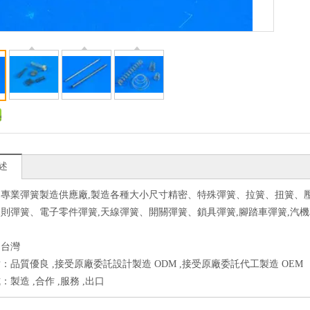
述
為專業彈簧製造供應廠,製造各種大小尺寸精密、特殊彈簧、拉簧、扭簧、
則彈簧、電子零件彈簧,天線彈簧、開關彈簧、鎖具彈簧,腳踏車彈簧,汽
：台灣
：品質優良 ,接受原廠委託設計製造 ODM ,接受原廠委託代工製造 OEM
製造 ,合作 ,服務 ,出口