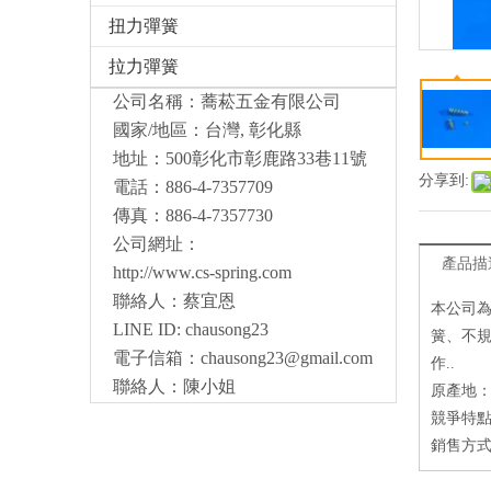
扭力彈簧
拉力彈簧
公司名稱：蕎菘五金有限公司
國家/地區：台灣, 彰化縣
地址：500彰化市彰鹿路33巷11號
分享到:
電話：886-4-7357709
傳真：886-4-7357730
公司網址：
產品描
http://www.cs-spring.com
聯絡人：蔡宜恩
本公司
LINE ID: chausong23
簧、不規
電子信箱：
chausong23@gmail.com
作..
聯絡人：陳小姐
原產地
競爭特點
銷售方式：