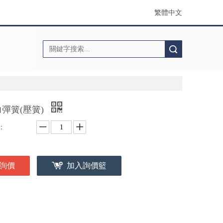
繁體中文
搜索
彈簧(壓簧)
：
詢價
加入詢價籃