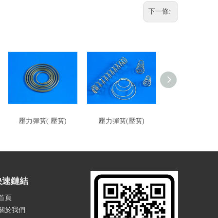
下一條:
壓力彈簧( 壓簧)
壓力彈簧(壓簧)
壓力彈簧( 壓
快速鏈結
首頁
關於我們