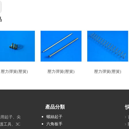
品
壓力彈簧(壓簧)
壓力彈簧(壓簧)
壓力彈簧(壓簧)
產品分類
螺絲起子
兩用起子、尖
六角板手
護工具、3C