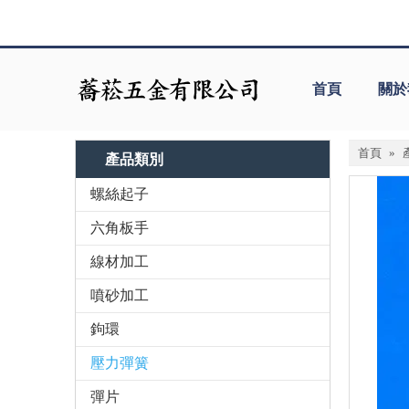
首頁
關於
首頁
»
產品類別
螺絲起子
六角板手
線材加工
噴砂加工
鉤環
壓力彈簧
彈片