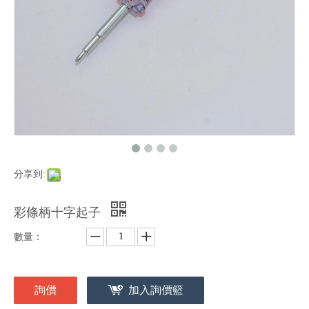
分享到:
彩條柄十字起子
數量：
詢價
加入詢價籃