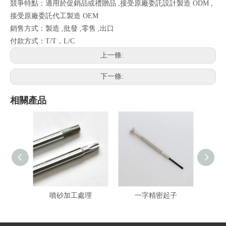
競爭特點：適用於促銷品或禮贈品 ,接受原廠委託設計製造 ODM ,
接受原廠委託代工製造 OEM
銷售方式：製造 ,批發 ,零售 ,出口
付款方式：T/T，L/C
上一條:
下一條:
相關產品
噴砂加工處理
一字精密起子
螺