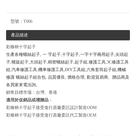
型號：
T006
產品描述
彩條柄十字起子
生產各種螺絲起子, 一 字起子,十字起子,一字十字兩用起子,尖頭起
子,螺旋起子,大頭起子,精密螺絲起子,起子組,修護工具,3C修護工具
組,汽車修護工具,機車修護工具,DIY工具組,六角套筒起子組,機械
修護 螺絲起子組合包, 品質優良, 價格合理, 歡迎貿易商、贈品商及
各買家來電洽詢。
銷售目標市場：台灣、香港
適用於促銷品或禮贈品
：
彩條柄十字起子接受進行原廠委託設計製造ODM
彩條柄十字起子接受進行原廠委託代工製造OEM