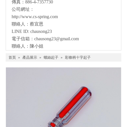
傳真：886-4-7357730
公司網址：
http://www.cs-spring.com
聯絡人：蔡宜恩
LINE ID: chausong23
電子信箱：
chausong23@gmail.com
聯絡人：陳小姐
首頁
»
產品展示
»
螺絲起子
»
彩條柄十字起子