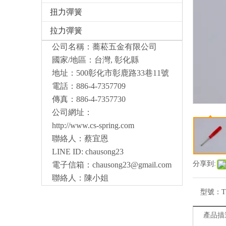
扭力彈簧
拉力彈簧
公司名稱：蕎菘五金有限公司
國家/地區：台灣, 彰化縣
地址：500彰化市彰鹿路33巷11號
電話：886-4-7357709
傳真：886-4-7357730
公司網址：
http://www.cs-spring.com
聯絡人：蔡宜恩
LINE ID: chausong23
分享到:
電子信箱：
chausong23@gmail.com
聯絡人：陳小姐
型號：
T
產品描