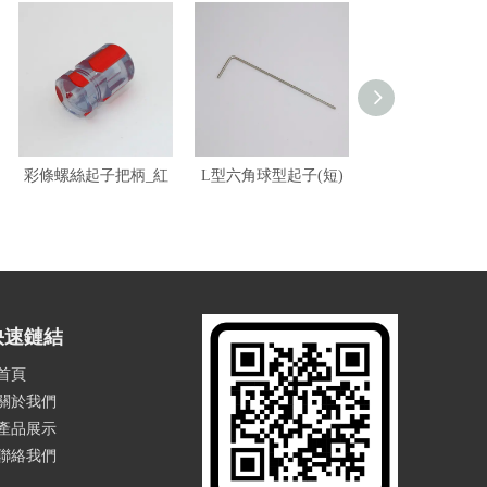
彩條螺絲起子把柄_紅
L型六角球型起子(短)
L型十字起
快速鏈結
首頁
關於我們
產品展示
聯絡我們