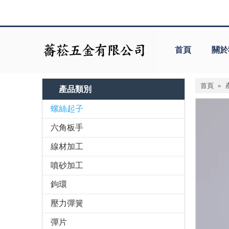
首頁
關於
首頁
»
產品類別
螺絲起子
六角板手
線材加工
噴砂加工
鉤環
壓力彈簧
彈片