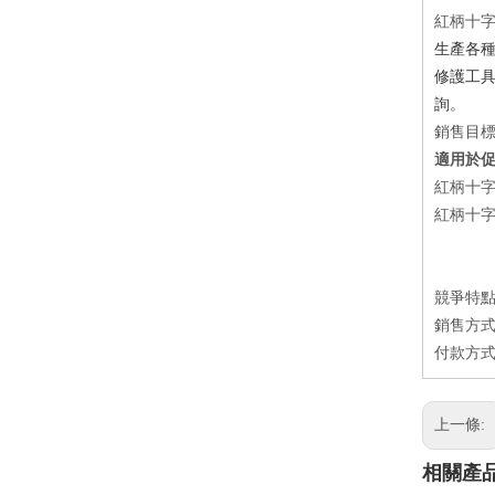
紅柄十
生產各種
修護工具
詢。
銷售目
適用於
紅柄十字
紅柄十字
競爭特點
銷售方式：
付款方式：
上一條:
相關產