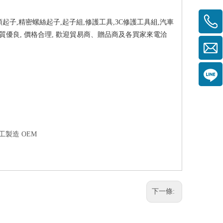
頭起子,精密螺絲起子,起子組,修護工具,3C修護工具組,汽車
品質優良, 價格合理, 歡迎貿易商、贈品商及各買家來電洽
工製造 OEM
下一條: