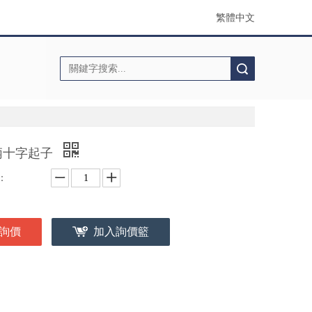
繁體中文
搜索
柄十字起子
：
詢價
加入詢價籃