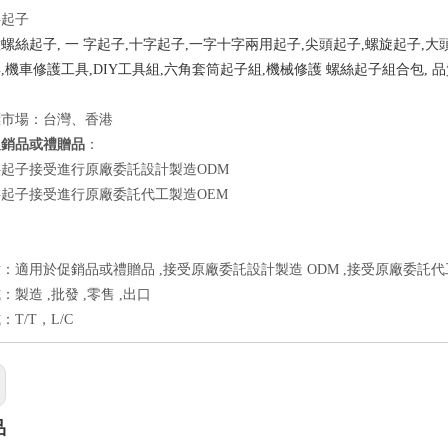
字起子
螺絲起子, 一 字起子,十字起子,一字十字兩用起子,尖頭起子,螺旋起子,大
,機車修護工具,DIY工具組,六角套筒起子組,機械修護 螺絲起子組合包, 
標市場：台灣、香港
促銷品或禮贈品
：
起子接受進行原廠委託設計製造ODM
起子接受進行原廠委託代工製造OEM
：適用於促銷品或禮贈品 ,接受原廠委託設計製造 ODM ,接受原廠委託代
製造 ,批發 ,零售 ,出口
T/T，L/C
品