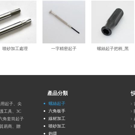
噴砂加工處理
一字精密起子
螺絲起子把柄_黑
產品分類
螺絲起子
兩用起子、尖
六角板手
護工具、3C
線材加工
六角套筒起子
噴砂加工
貿易商、贈
鉤環