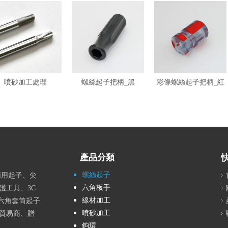
噴砂加工處理
螺絲起子把柄_黑
彩條螺絲起子把柄_紅
產品分類
螺絲起子
兩用起子、尖
六角板手
護工具、3C
線材加工
六角套筒起子
噴砂加工
貿易商、贈
鉤環