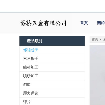
首頁
關於
首頁
»
產品類別
螺絲起子
六角板手
線材加工
噴砂加工
鉤環
壓力彈簧
彈片