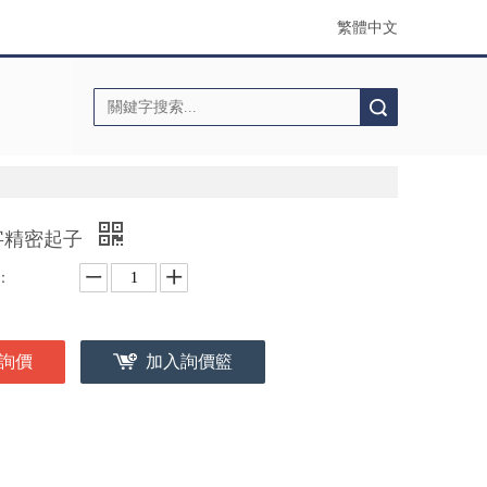
繁體中文
搜索
字精密起子
：
詢價
加入詢價籃