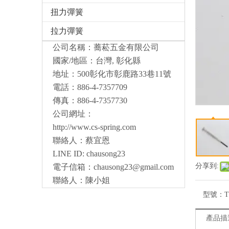
扭力彈簧
拉力彈簧
公司名稱：蕎菘五金有限公司
國家/地區：台灣, 彰化縣
地址：500彰化市彰鹿路33巷11號
電話：886-4-7357709
傳真：886-4-7357730
公司網址：
http://www.cs-spring.com
聯絡人：蔡宜恩
LINE ID: chausong23
分享到:
電子信箱：
chausong23@gmail.com
聯絡人：陳小姐
型號：
T
產品描