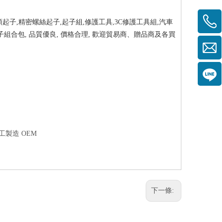
頭起子,精密螺絲起子,起子組,修護工具,3C修護工具組,汽車
子組合包, 品質優良, 價格合理, 歡迎貿易商、贈品商及各買
工製造 OEM
下一條: