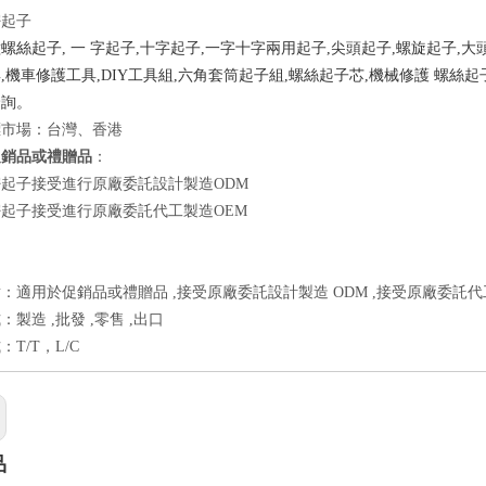
密起子
螺絲起子, 一 字起子,十字起子,一字十字兩用起子,尖頭起子,螺旋起子,大
,機車修護工具,DIY工具組,六角套筒起子組,螺絲起子芯,機械修護 螺絲起
洽詢。
標市場：台灣、香港
促銷品或禮贈品
：
起子接受進行原廠委託設計製造ODM
起子接受進行原廠委託代工製造OEM
：適用於促銷品或禮贈品 ,接受原廠委託設計製造 ODM ,接受原廠委託代
製造 ,批發 ,零售 ,出口
T/T，L/C
品