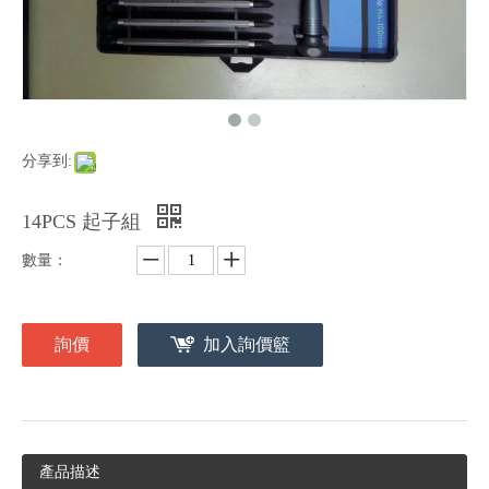
分享到:
14PCS 起子組
數量：
詢價
加入詢價籃
產品描述