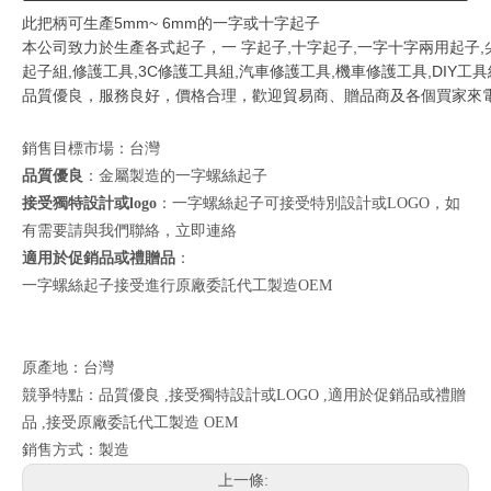
此把柄可生產5mm~ 6mm的一字或十字起子

本公司致力於生產各式起子，一 字起子,十字起子,一字十字兩用起子,尖
起子組,修護工具,3C修護工具組,汽車修護工具,機車修護工具,DIY工具
品質優良，服務良好，價格合理，歡迎貿易商、贈品商及各個買家來
銷售目標市場：台灣
品質優良
：金屬製造的一字螺絲起子
接受獨特設計或logo
：一字螺絲起子可接受特別設計或LOGO，如
有需要請與我們聯絡，
立即連絡
適用於促銷品或禮贈品
：
一字螺絲起子接受進行原廠委託代工製造OEM
原產地：台灣
競爭特點：品質優良 ,接受獨特設計或LOGO ,適用於促銷品或禮贈
品 ,接受原廠委託代工製造 OEM
銷售方式：製造
上一條: